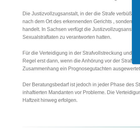
Wirtschaftsstr
Die Justizvollzugsanstalt, in der die Strafe verbüßt w
nach dem Ort des erkennenden Gerichts , sondern au
Interne Ermi
handelt. In Sachsen verfügt die Justizvollzugsanstal
Sexualstraftaten zu verantworten hatten.
Für die Verteidigung in der Strafvollstreckung und g
Regel erst dann, wenn die Anhörung vor der Strafvol
Zusammenhang ein Prognosegutachten ausgewertet
Der Beratungsbedarf ist jedoch in jeder Phase des S
inhaftierten Mandanten vor Probleme. Die Verteidigu
Haftzeit hinweg erfolgen.