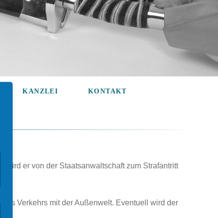
Navigation
KANZLEI
KONTAKT
überspringen
Philosophie
Anwältin
o wird er von der Staatsanwaltschaft zum Strafantritt
n des Verkehrs mit der Außenwelt. Eventuell wird der