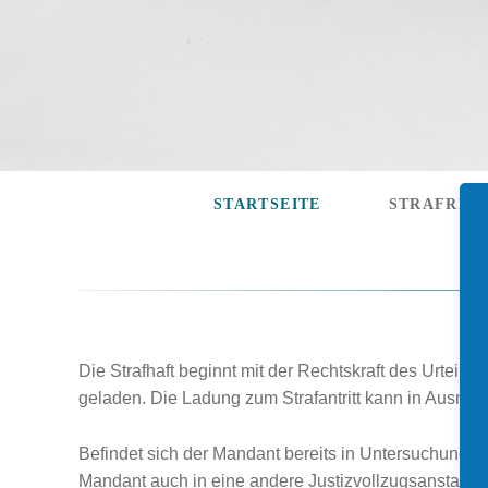
STARTSEITE
STRAFREC
Abschnitte de
Durchsuchun
Untersuchung
Die Strafhaft beginnt mit der Rechtskraft des Urteils.
geladen. Die Ladung zum Strafantritt kann in Ausna
Maßregelvoll
Befindet sich der Mandant bereits in Untersuchungsha
Mandant auch in eine andere Justizvollzugsanstalt ve
Jugendstrafre