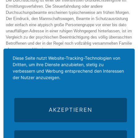
Die Durchsuchung ist einer der intensivsten Grundrechtseingriffe im
Ermittlungsverfahren. Die Steuerfahndung oder andere
Durchsuchungsbeamte erscheinen typischerweise am frühen Morgen.
Der Eindruck, den Mannschaftswagen, Beamte in Schutzausrüstung
oder einfach eine atypisch große Personengruppe vor einer bis dato
unauffälligen Adresse in einer ruhigen Wohngegend hinterlassen, ist im
Vergleich zu der psychischen Beeinträchtigung des völlig überraschten
Betroffenen und der in der Regel noch vollzählig versammelten Familie
eher zu vernachlässigen.
Diese Seite nutzt Website-Tracking-Technologien von
Die Person, die Wohnung, die Geschäftsräume und die benutzten
Dritten, um ihre Dienste anzubieten, stetig zu
Fahrzeuge sind Gegenstand der Durchsuchung. Durchsucht werden
verbessern und Werbung entsprechend den Interessen
kann bei einem gewissen Straftatverdacht nicht nur bei dem
der Nutzer anzuzeigen.
Beschuldigten, sondern auch bei anderen Personen. In der Praxis sind
von der Durchsuchung bei Dritten im Wirtschaftsstrafrecht in erster
Linie Steuerberater oder zunehmend auch Anwaltskanzleien betroffen,
die mit der Durchführung interner Ermittlungen (
internal
investigations
) beauftragt sind.
AKZEPTIEREN
In bestimmten Fällen kann die Durchsuchung bei Drittbetroffenen
durch die Herausgabe der gesuchten Unterlagen abgewendet werden.
Dies kollidiert jedoch bei Ärzten, Rechtsanwälten, Steuerberatern oder
auch Pressemitarbeitern mit der beruflichen Schweigepflicht, an die