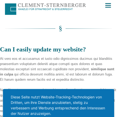
Can I easily update my website?
At vero eos et accusamus et iusto odio dignissimos ducimus qui blanditiis
praesentium voluptatum deleniti atque corrupti quos dolores et quas
molestias excepturi sint occaecati cupiditate non provident,
similique sunt
in culpa
qui officia deserunt mollitia animi, id est laborum et dolorum fuga.
Et harum quidem rerum facilis est et expedita distinctio.
Nam libero tempore, cum soluta nobis est eligendi optio cumque nihil impedit
quo minus id quod maxime placeat facere possimus, omnis voluptas
Diese Seite nutzt Website-Tracking-Technologien von
assumenda est, omnis dolor repellendus.
Temporibus autem
quibusdam et
Dritten, um ihre Dienste anzubieten, stetig zu
aut
officiis debitis
aut rerum necessitatibus saepe eveniet ut et voluptates
verbessern und Werbung entsprechend den Interessen
repudiandae sint et molestiae non recusandae. Itaque earum rerum hic
der Nutzer anzuzeigen.
tenetur a sapiente delectus, ut aut reiciendis voluptatibus maiores alias