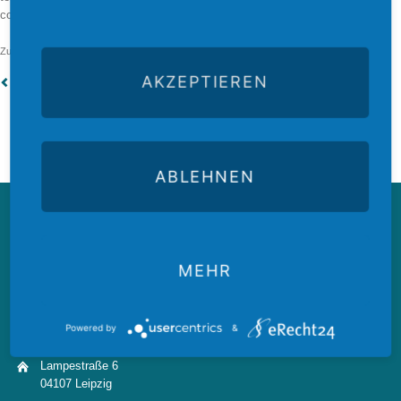
consequatur aut perferendis doloribus asperiores repellat.
Zuletzt aktualisiert am 8. Oktober 2019 von Clement-Sternberger.
AKZEPTIEREN
Zurück
ABLEHNEN
Kontakt
Annette Clement-Sternberger
MEHR
Rechtsanwältin
Fachanwältin für Strafrecht
Fachanwältin für Steuerrecht
Powered by
&
Lampestraße 6
04107 Leipzig